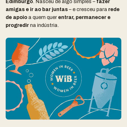
Edimburgo
. Nasceu de algo simples –
fazer
amigas e ir ao bar juntas
– e cresceu para
rede
de apoio
a quem quer
entrar, permanecer e
progredir
na indústria.