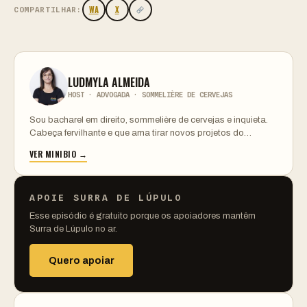
WA
X
COMPARTILHAR:
LUDMYLA ALMEIDA
HOST · ADVOGADA · SOMMELIÈRE DE CERVEJAS
Sou bacharel em direito, sommelière de cervejas e inquieta.
Cabeça fervilhante e que ama tirar novos projetos do…
VER MINIBIO →
APOIE SURRA DE LÚPULO
Esse episódio é gratuito porque os apoiadores mantêm
Surra de Lúpulo no ar.
Quero apoiar