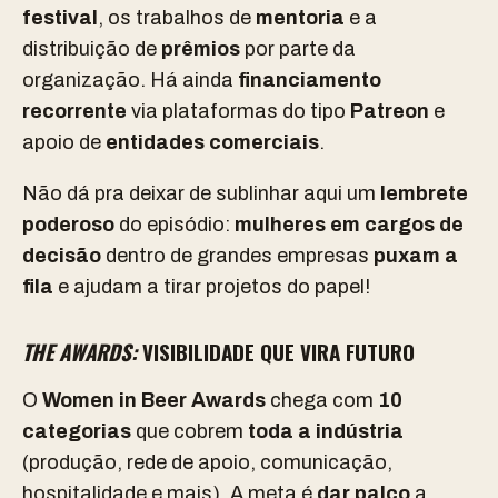
festival
, os trabalhos de
mentoria
e a
distribuição de
prêmios
por parte da
organização.
Há ainda
financiamento
recorrente
via plataformas do tipo
Patreon
e
apoio de
entidades comerciais
.
Não dá pra deixar de sublinhar aqui um
lembrete
poderoso
do episódio:
mulheres em cargos de
decisão
dentro de grandes empresas
puxam a
fila
e ajudam a tirar projetos do papel!
THE AWARDS:
VISIBILIDADE QUE VIRA FUTURO
O
Women in Beer Awards
chega com
10
categorias
que cobrem
toda a indústria
(produção, rede de apoio, comunicação,
hospitalidade e mais). A meta é
dar palco
a