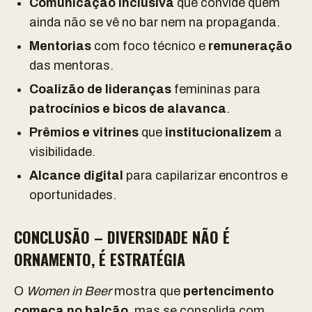
Comunicação inclusiva
que convide quem
ainda não se vê no bar nem na propaganda.
Mentorias
com foco técnico e
remuneração
das mentoras.
Coalizão de lideranças
femininas para
patrocínios e bicos de alavanca
.
Prêmios e vitrines
que
institucionalizem
a
visibilidade.
Alcance digital
para capilarizar encontros e
oportunidades.
CONCLUSÃO – DIVERSIDADE NÃO É
ORNAMENTO, É ESTRATÉGIA
O
Women in Beer
mostra que
pertencimento
começa no balcão
, mas se consolida com