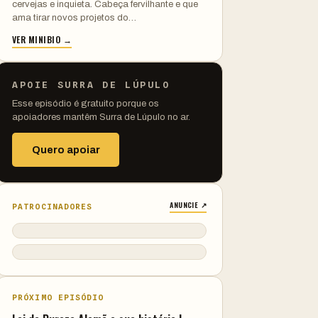
cervejas e inquieta. Cabeça fervilhante e que
ama tirar novos projetos do…
VER MINIBIO →
APOIE SURRA DE LÚPULO
Esse episódio é gratuito porque os
apoiadores mantêm Surra de Lúpulo no ar.
Quero apoiar
ANUNCIE ↗
PATROCINADORES
PRÓXIMO EPISÓDIO