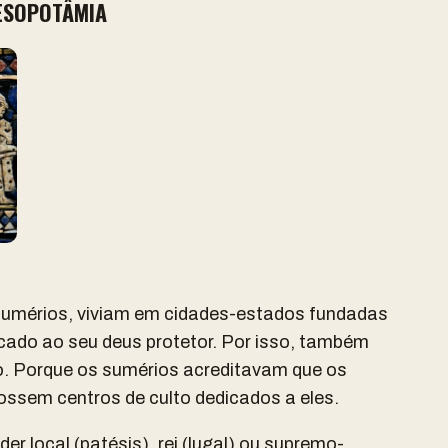
ESOPOTÂMIA
s sumérios, viviam em cidades-estados fundadas
cado ao seu deus protetor. Por isso, também
. Porque os sumérios acreditavam que os
ssem centros de culto dedicados a eles.
r local (patésis), rei (lugal) ou supremo-