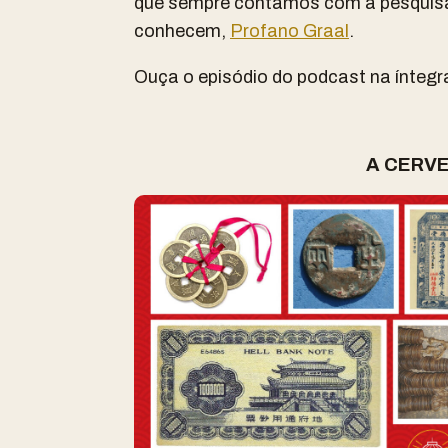
que sempre contamos com a pesquis
conhecem,
Profano Graal
.
Ouça o episódio do podcast na íntegr
A CERV