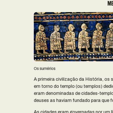
M
Os sumérios
A primeira civilização da História, o
em torno do templo (ou templos) dedi
eram denominadas de cidades-templo
deuses as haviam fundado para que fo
As cidades eram governadas por um líde