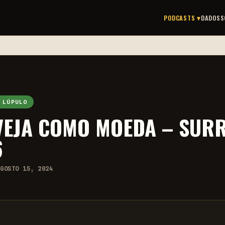
PODCASTS ▾
DADOS
S
 LÚPULO
VEJA COMO MOEDA – SURR
6
AGOSTO 15, 2024