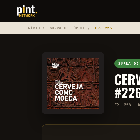
INÍCIO
/
SURRA DE LÚPULO
/
EP. 226
SURRA DE
CER
#22
EP. 226 · 