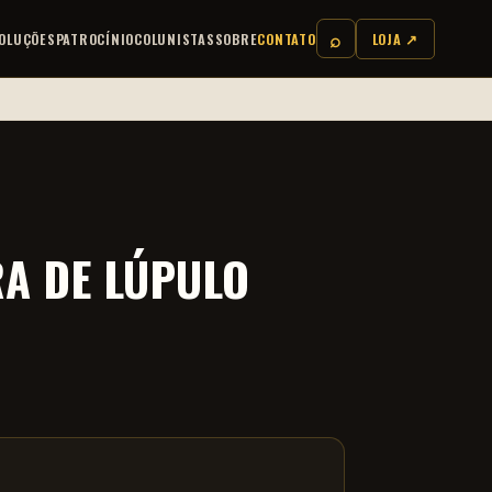
⌕
OLUÇÕES
PATROCÍNIO
COLUNISTAS
SOBRE
CONTATO
LOJA ↗
A DE LÚPULO