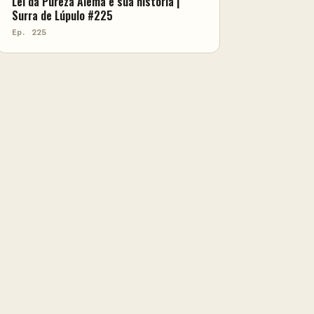
Lei da Pureza Alemã e sua história |
Surra de Lúpulo #225
Ep. 225