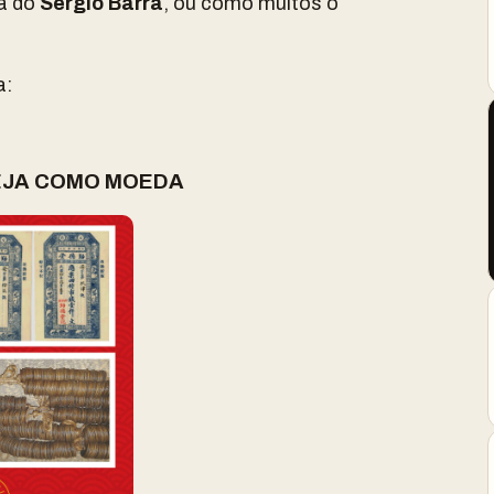
a do
Sérgio Barra
, ou como muitos o
a:
EJA COMO MOEDA