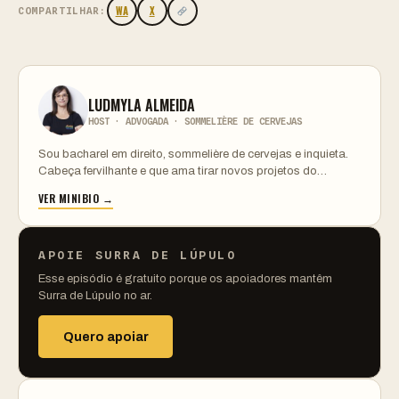
WA
X
COMPARTILHAR:
LUDMYLA ALMEIDA
HOST · ADVOGADA · SOMMELIÈRE DE CERVEJAS
Sou bacharel em direito, sommelière de cervejas e inquieta.
Cabeça fervilhante e que ama tirar novos projetos do…
VER MINIBIO →
APOIE SURRA DE LÚPULO
Esse episódio é gratuito porque os apoiadores mantêm
Surra de Lúpulo no ar.
Quero apoiar