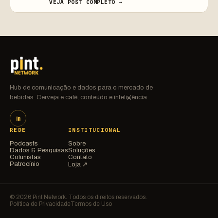
VEJA POST COMPLETO →
Hub de comunicação e dados para o mercado de
bebidas. Cerveja e café, conteúdo e inteligência.
in
REDE
INSTITUCIONAL
Podcasts
Sobre
Dados & Pesquisas
Soluções
Colunistas
Contato
Patrocínio
Loja ↗
© 2026 Pint Network. Todos os direitos reservados.
Política de Privacidade
Termos de Uso