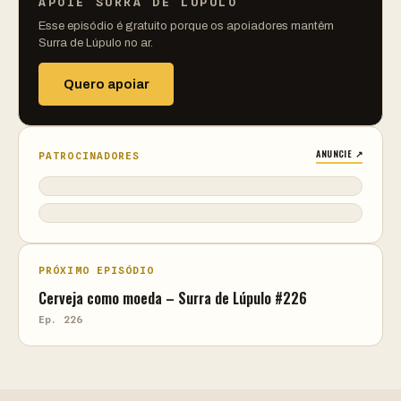
APOIE SURRA DE LÚPULO
Esse episódio é gratuito porque os apoiadores mantêm
Surra de Lúpulo no ar.
Quero apoiar
ANUNCIE ↗
PATROCINADORES
PRÓXIMO EPISÓDIO
Cerveja como moeda – Surra de Lúpulo #226
Ep. 226