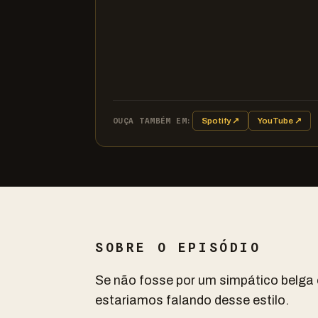
OUÇA TAMBÉM EM:
Spotify ↗
YouTube ↗
SOBRE O EPISÓDIO
Se não fosse por um simpático belga 
estariamos falando desse estilo.