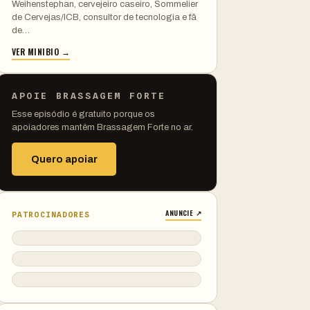
Weihenstephan, cervejeiro caseiro, Sommelier
de Cervejas/ICB, consultor de tecnologia e fã
de…
VER MINIBIO →
APOIE BRASSAGEM FORTE
Esse episódio é gratuito porque os
apoiadores mantêm Brassagem Forte no ar.
Quero apoiar
ANUNCIE ↗
PATROCINADORES