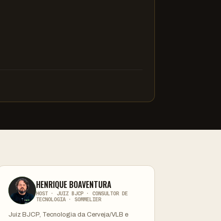
HENRIQUE BOAVENTURA
HOST · JUIZ BJCP · CONSULTOR DE
TECNOLOGIA · SOMMELIER
Juiz BJCP, Tecnologia da Cerveja/VLB e