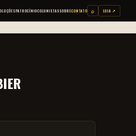
⌕
OLUÇÕES
PATROCÍNIO
COLUNISTAS
SOBRE
CONTATO
LOJA ↗
BIER