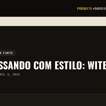
PODCASTS ▾
DADOS
S
M FORTE
SSANDO COM ESTILO: WIT
BRIL 3, 2019