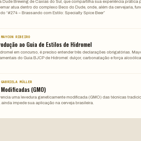
a Dude Brewing de Caxias do Sul, que compartilha sua experiência prática 
ocemar atua dentro do complexo Beco do Dude, onde, além da cervejaria, fun
ndo “#274 – Brassando com Estilo: Specialty Spice Beer”
 MAYCON RIBEIRO
rodução ao Guia de Estilos de Hidromel
hidromel em concurso, é preciso entender três declarações obrigatórias. Ma
damentais do Guia BJCP de Hidromel: dulçor, carbonatação e força alcoólica
 GABRIELA MÜLLER
 Modificadas (GMO)
ferencia uma levedura geneticamente modificada (GMO) das técnicas tradici
 ainda impede sua aplicação na cerveja brasileira.