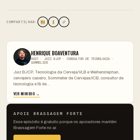
WA
X
COMPARTILHAR:
HENRIQUE BOAVENTURA
HOST · JUIZ BJCP · CONSULTOR DE TECNOLOGIA ·
SOMMELIER
Juiz BJCP, Tecnologia da Cerveja/VLB e Weihenstephan,
cervejeiro caseiro, Sommelier de Cervejas/ICB, consultor de
tecnologia e fã de…
VER MINIBIO →
APOIE BRASSAGEM FORTE
Esse episódio é gratuito porque os apoiadores mantêm
Brassagem Forte no ar.