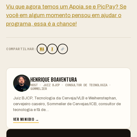
Viu que agora temos um Apoia.se e PicPay? Se
você em algum momento pensou em ajudar o
programa, essa é a chance!
WA
X
COMPARTILHAR:
HENRIQUE BOAVENTURA
HOST · JUIZ BJCP · CONSULTOR DE TECNOLOGIA ·
SOMMELIER
Juiz BJCP, Tecnologia da Cerveja/VLB e Weihenstephan,
cervejeiro caseiro, Sommelier de Cervejas/ICB, consultor de
tecnologia e fã de…
VER MINIBIO →