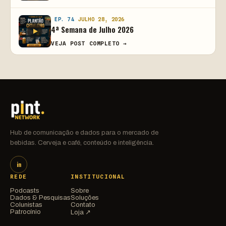
EP. 74
JULHO 28, 2026
4ª Semana de Julho 2026
VEJA POST COMPLETO →
Hub de comunicação e dados para o mercado de
bebidas. Cerveja e café, conteúdo e inteligência.
in
REDE
INSTITUCIONAL
Podcasts
Sobre
Dados & Pesquisas
Soluções
Colunistas
Contato
Patrocínio
Loja ↗