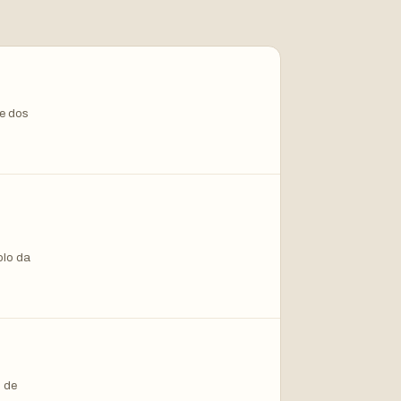
de dos
olo da
m de