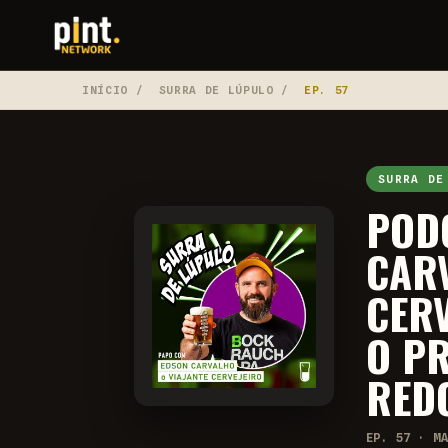
INÍCIO
/
SURRA DE LÚPULO
/
EP. 57
SURRA DE
PODC
CARV
CERV
O PR
RED
EP. 57 · M