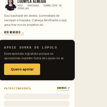
LUDMYLA ALMEIDA
HOST · ADVOGADA · SOMMELIÈRE DE
CERVEJAS
Sou bacharel em direito, sommelière de
cervejas e inquieta. Cabeça fervilhante e que
ama tirar novos projetos do…
VER MINIBIO →
APOIE SURRA DE LÚPULO
Esse episódio é gratuito porque os
apoiadores mantêm Surra de Lúpulo no ar.
Quero apoiar
ANUNCIE ↗
PATROCINADORES