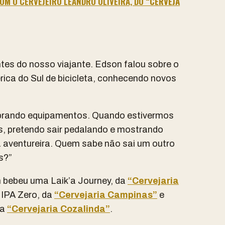
OM O CERVEJEIRO LEANDRO OLIVEIRA, DO
“CERVEJA
es do nosso viajante. Edson falou sobre o
rica do Sul de bicicleta, conhecendo novos
prando equipamentos. Quando estivermos
s, pretendo sair pedalando e mostrando
 aventureira. Quem sabe não sai um outro
s?”
bebeu uma Laik’a Journey, da
“Cervejaria
 IPA Zero, da
“Cervejaria Campinas”
e
da
“Cervejaria Cozalinda”
.