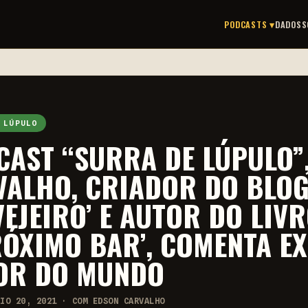
PODCASTS ▾
DADOS
S
 LÚPULO
AST “SURRA DE LÚPULO”, 
ALHO, CRIADOR DO BLOG 
EJEIRO’ E AUTOR DO LIVR
ÓXIMO BAR’, COMENTA EX
OR DO MUNDO
AIO 20, 2021 · COM EDSON CARVALHO