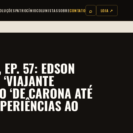
⌕
OLUÇÕES
PATROCÍNIO
COLUNISTAS
SOBRE
CONTATO
LOJA ↗
EP. 57: EDSON
‘VIAJANTE
O ‘DE CARONA ATÉ
PERIÊNCIAS AO