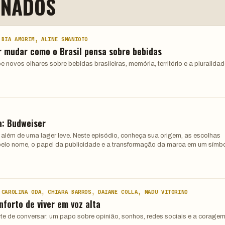
ONADOS
 BIA AMORIM, ALINE SMANIOTO
r mudar como o Brasil pensa sobre bebidas
 novos olhares sobre bebidas brasileiras, memória, território e a pluralida
a: Budweiser
o além de uma lager leve. Neste episódio, conheça sua origem, as escolhas
s pelo nome, o papel da publicidade e a transformação da marca em um símb
 CAROLINA ODA, CHIARA BARROS, DAIANE COLLA, MADU VITORINO
nforto de viver em voz alta
 arte de conversar: um papo sobre opinião, sonhos, redes sociais e a corage