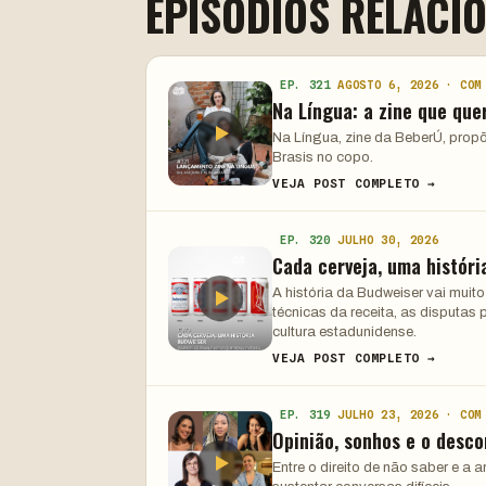
EPISÓDIOS RELACI
EP. 321
AGOSTO 6, 2026 · COM
Na Língua: a zine que que
Na Língua, zine da BeberÚ, propõe
Brasis no copo.
VEJA POST COMPLETO →
EP. 320
JULHO 30, 2026
Cada cerveja, uma históri
A história da Budweiser vai muit
técnicas da receita, as disputa
cultura estadunidense.
VEJA POST COMPLETO →
EP. 319
JULHO 23, 2026 · COM
Opinião, sonhos e o desco
Entre o direito de não saber e a