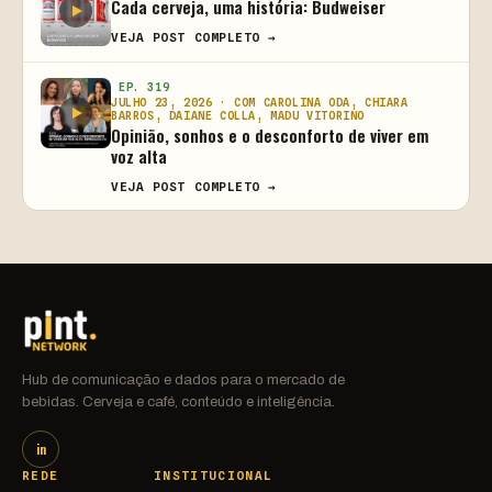
Cada cerveja, uma história: Budweiser
VEJA POST COMPLETO →
EP. 319
JULHO 23, 2026 · COM CAROLINA ODA, CHIARA
BARROS, DAIANE COLLA, MADU VITORINO
Opinião, sonhos e o desconforto de viver em
voz alta
VEJA POST COMPLETO →
Hub de comunicação e dados para o mercado de
bebidas. Cerveja e café, conteúdo e inteligência.
in
REDE
INSTITUCIONAL