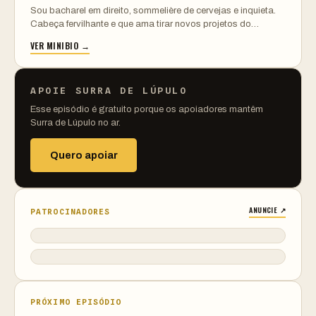
Sou bacharel em direito, sommelière de cervejas e inquieta.
Cabeça fervilhante e que ama tirar novos projetos do…
VER MINIBIO →
APOIE SURRA DE LÚPULO
Esse episódio é gratuito porque os apoiadores mantêm
Surra de Lúpulo no ar.
Quero apoiar
ANUNCIE ↗
PATROCINADORES
PRÓXIMO EPISÓDIO