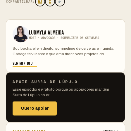
WA
X
COMPARTILHAR:
LUDMYLA ALMEIDA
HOST · ADVOGADA · SOMMELIÈRE DE CERVEJAS
Sou bacharel em direito, sommelière de cervejas e inquieta.
Cabeça fervilhante e que ama tirar novos projetos do…
VER MINIBIO →
APOIE SURRA DE LÚPULO
Esse episódio é gratuito porque os apoiadores mantêm
Surra de Lúpulo no ar.
Quero apoiar