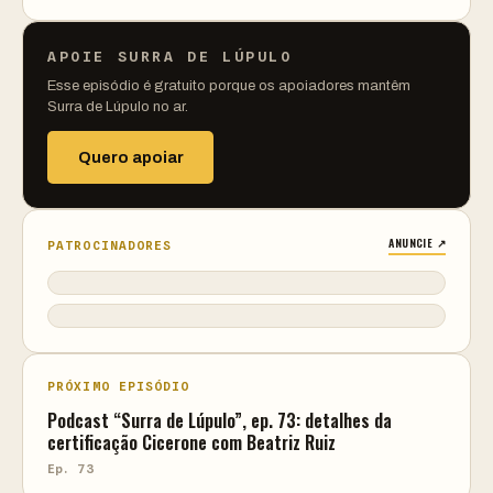
APOIE SURRA DE LÚPULO
Esse episódio é gratuito porque os apoiadores mantêm
Surra de Lúpulo no ar.
Quero apoiar
ANUNCIE ↗
PATROCINADORES
PRÓXIMO EPISÓDIO
Podcast “Surra de Lúpulo”, ep. 73: detalhes da
certificação Cicerone com Beatriz Ruiz
Ep. 73