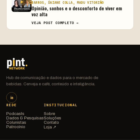
BARROS, DAIANE COLLA, MADU VITORINO
Opinião, sonhos e o desconforto de viver em
voz alta
VEJA POST COMPLETO →
Hub de comunicação e dados para o mercado de
bebidas. Cerveja e café, conteúdo e inteligência.
in
REDE
INSTITUCIONAL
Podcasts
Sobre
Dados & Pesquisas
Soluções
Colunistas
Contato
Patrocínio
Loja ↗