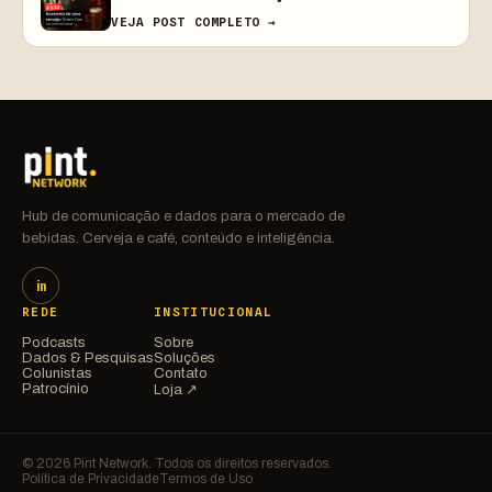
VEJA POST COMPLETO →
Hub de comunicação e dados para o mercado de
bebidas. Cerveja e café, conteúdo e inteligência.
in
REDE
INSTITUCIONAL
Podcasts
Sobre
Dados & Pesquisas
Soluções
Colunistas
Contato
Patrocínio
Loja ↗
© 2026 Pint Network. Todos os direitos reservados.
Política de Privacidade
Termos de Uso