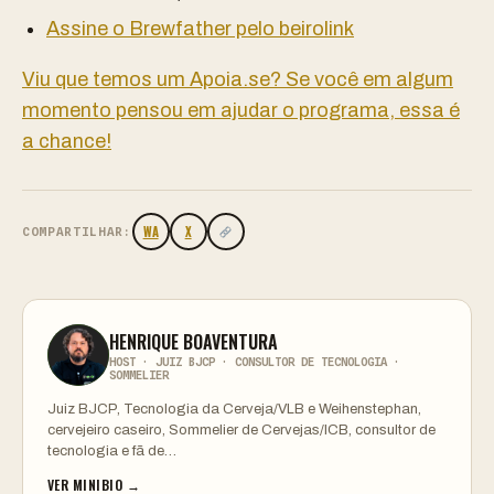
Assine o Brewfather pelo beirolink
Viu que temos um Apoia.se? Se você em algum
momento pensou em ajudar o programa, essa é
a chance!
WA
X
COMPARTILHAR:
HENRIQUE BOAVENTURA
HOST · JUIZ BJCP · CONSULTOR DE TECNOLOGIA ·
SOMMELIER
Juiz BJCP, Tecnologia da Cerveja/VLB e Weihenstephan,
cervejeiro caseiro, Sommelier de Cervejas/ICB, consultor de
tecnologia e fã de…
VER MINIBIO →