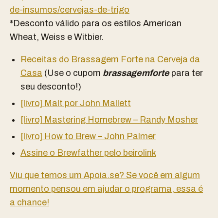
de-insumos/cervejas-de-trigo
*Desconto válido para os estilos American
Wheat, Weiss e Witbier.
Receitas do Brassagem Forte na Cerveja da
Casa
(Use o cupom
brassagemforte
para ter
seu desconto!)
[livro] Malt por John Mallett
[livro] Mastering Homebrew – Randy Mosher
[livro] How to Brew – John Palmer
Assine o Brewfather pelo beirolink
Viu que temos um Apoia.se? Se você em algum
momento pensou em ajudar o programa, essa é
a chance!