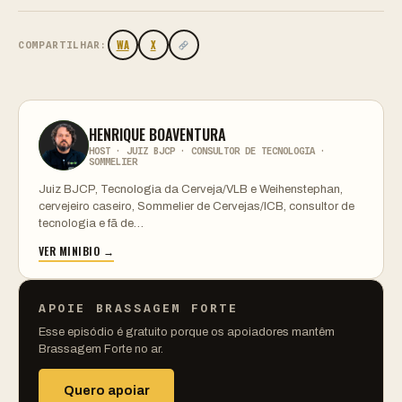
WA
X
COMPARTILHAR:
HENRIQUE BOAVENTURA
HOST · JUIZ BJCP · CONSULTOR DE TECNOLOGIA ·
SOMMELIER
Juiz BJCP, Tecnologia da Cerveja/VLB e Weihenstephan,
cervejeiro caseiro, Sommelier de Cervejas/ICB, consultor de
tecnologia e fã de…
VER MINIBIO →
APOIE BRASSAGEM FORTE
Esse episódio é gratuito porque os apoiadores mantêm
Brassagem Forte no ar.
Quero apoiar