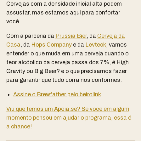
Cervejas com a densidade inicial alta podem
assustar, mas estamos aqui para confortar
você.
Com a parceria da
Prússia Bier
, da
Cerveja da
Casa
, da
Hops Company
e da
Levteck
, vamos
entender o que muda em uma cerveja quando o
teor alcóolico da cerveja passa dos 7%, é High
Gravity ou Big Beer? e o que precisamos fazer
para garantir que tudo corra nos conformes.
Assine o Brewfather pelo beirolink
Viu que temos um Apoia.se? Se você em algum
momento pensou em ajudar o programa, essa é
a chance!