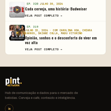
EP. 320
JULHO 30, 2026
Cada cerveja, uma história: Budweiser
VEJA POST COMPLETO →
EP. 319
JULHO 23, 2026 · COM CAROLINA ODA, CHIARA
BARROS, DAIANE COLLA, MADU VITORINO
Opinião, sonhos e o desconforto de viver em
voz alta
VEJA POST COMPLETO →
Hub de comunicação e dados para o mercado de
bebidas. Cerveja e café, conteúdo e inteligência.
in