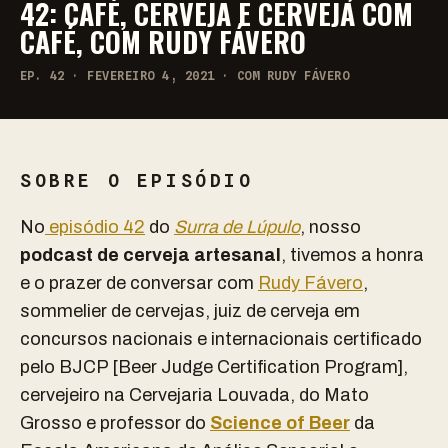
42: CAFÉ, CERVEJA E CERVEJA COM
CAFÉ, COM RUDY FÁVERO
EP. 42 · FEVEREIRO 4, 2021 · COM RUDY FÁVERO
SOBRE O EPISÓDIO
No
episódio 42
do
Surra de Lúpulo
,
nosso
podcast de cerveja artesanal
,
tivemos a honra
e o prazer de conversar com
Rudy Fávero
,
s
ommelier de cervejas, juiz de cerveja em
concursos nacionais e internacionais certificado
pelo BJCP [Beer Judge Certification Program]
,
c
ervejeiro na Cervejaria Louvada, do Mato
Grosso e
professor do
Science of Beer
da