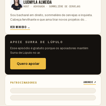
LUDMYLA ALMEIDA
HOST · ADVOGADA · SOMMELIÈRE DE CERVEJAS
Sou bacharel em direito, sommelière de cervejas e inquieta.
Cabeça fervilhante e que ama tirar novos projetos do…
VER MINIBIO →
APOIE SURRA DE LÚPULO
Esse episódio é gratuito porque os apoiadores mantêm
Surra de Lúpulo no ar.
Quero apoiar
ANUNCIE ↗
PATROCINADORES